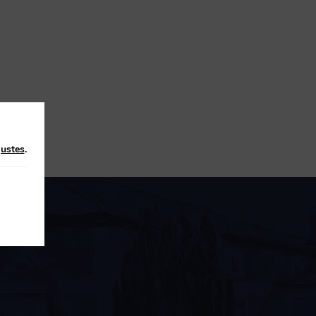
justes
.