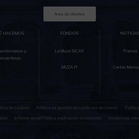
Área de clientes
É HACEMOS
FONDOS
NOTICIA
gestionamos y
La Muza SICAV
Prensa
oinvertimos
MUZA FI
Cartas Mensu
ítica de cookies
Política de gestión de conflictos de interés
Polític
stas
Informe anual Política implicación accionistas
Incidencias adv