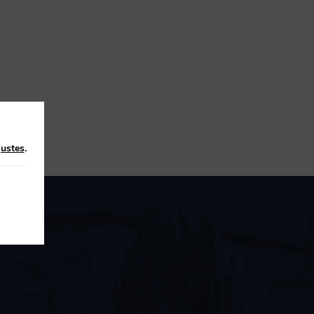
justes
.