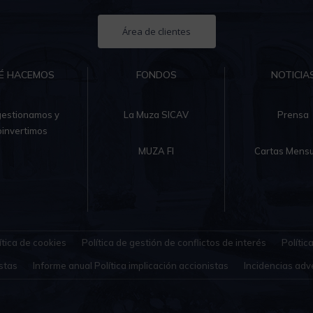
Área de clientes
É HACEMOS
FONDOS
NOTICIA
gestionamos y
La Muza SICAV
Prensa
oinvertimos
MUZA FI
Cartas Mensu
ítica de cookies
Política de gestión de conflictos de interés
Polític
stas
Informe anual Política implicación accionistas
Incidencias adv