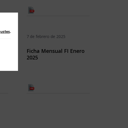
justes
.
7 de febrero de 2025
rero
Ficha Mensual FI Enero
2025