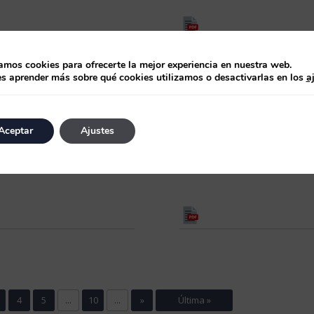
zamos cookies para ofrecerte la mejor experiencia en nuestra web.
s aprender más sobre qué cookies utilizamos o desactivarlas en los
a
de marzo de 2025
10 de marzo de 2025
cha Mensual SICAV
Ficha Mensual FI Feb
Aceptar
Ajustes
rero 2025
2025
4
5
...
10
...
»
Última »