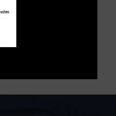
justes
.