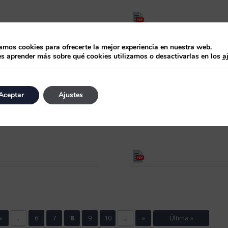
zamos cookies para ofrecerte la mejor experiencia en nuestra web.
s aprender más sobre qué cookies utilizamos o desactivarlas en los
a
 septiembre de 2022
9 de septiembre de 2022
ta Mensual FI agosto
Carta Mensual SICAV
Aceptar
Ajustes
22
agosto 2022
«
...
6
7
8
9
10
...
»
Última »