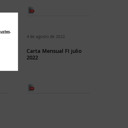
justes
.
4 de agosto de 2022
Carta Mensual FI julio
2022