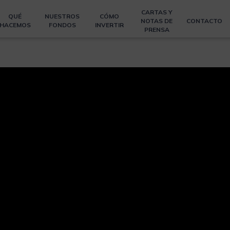
CARTAS Y
QUÉ
NUESTROS
CÓMO
NOTAS DE
CONTACTO
HACEMOS
FONDOS
INVERTIR
PRENSA